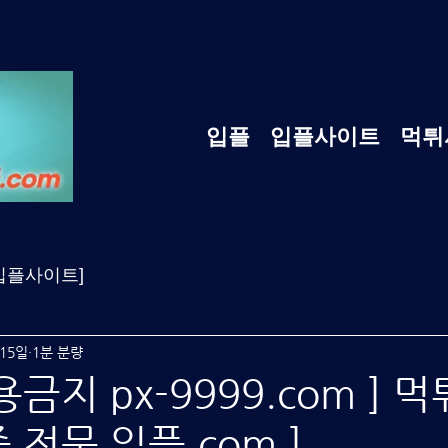
입플
입플사이트
먹튀
입플사이트]
 15일
1분 분량
용금지 px-9999.com ] 
 전문 입플.com ]