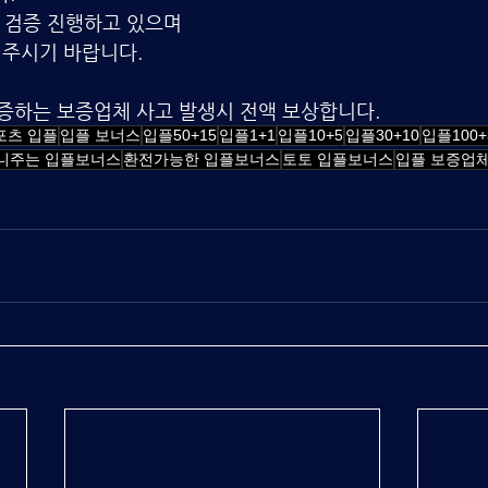
로 검증 진행하고 있으며
의주시기 바랍니다.
 보증하는 보증업체 사고 발생시 전액 보상합니다.
포츠 입플
입플 보너스
입플50+15
입플1+1
입플10+5
입플30+10
입플100+
니주는 입플보너스
환전가능한 입플보너스
토토 입플보너스
입플 보증업