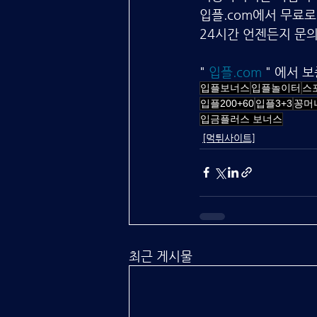
입플.com에서 무료
24시간 언젠든지 문
" 
입플.com
 " 에서
입플보너스
입플놀이터
스
입플200+60
입플3+3
꽁머
입금플러스 보너스
[먹튀사이트]
최근 게시물