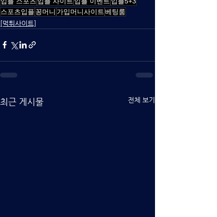
입플 스포츠
입플 사이트
입플 이벤트
​입플5+3
스포츠입플
꽁머니
가입머니사이트
베팅룸
[먹튀사이트]
전체 보기
최근 게시물