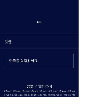
댓글
[ 북한산 이용금지 fd-
[ 해피 이용금지 h
댓글을 입력하세요.
3030.com ] 먹튀 확정 [ 먹
999.com ] 먹튀
튀검증 전문 입플.com ]
튀검증 전문 입플.c
【입플 / 입플.COM】
입플보너스, 입플놀이터, 입플사이트, 입플이벤트,
입플 보너스, 입플 놀이터, 입플 사이트, 입플 이벤
트,
입플 토토, 입플 스포츠, 입플 뜻, 입플토토,
스포츠 입플, 스포츠입플, 입플 1+1, 입플 3+3,
​입플
5+3, 입플 10+5, 입플 30+10, 꽁머니,
가입머니사이트, 카지노입플사이트,
입금플러스 추천 NO.1 커뮤
니티. 꽁머니, 꽁머니 사이트, 토토 꽁머니, 꽁머니 3만, 꽁머니 카지노, 첫가입 꽁머니, 카지노 꽁머니,
꽁머니 즉시지급, 꽁머니 토토사이트, 토토 꽁머니 30000, 꽁머니 텔레그램, 꽁머니 토토, 꽁머니 환전,
꽁머니 환전가능사이트, 토토 꽁머니 환전가능, 스포츠 꽁머니, 바카라 꽁머니, 꽁머니 텔레방, 가입시 꽁