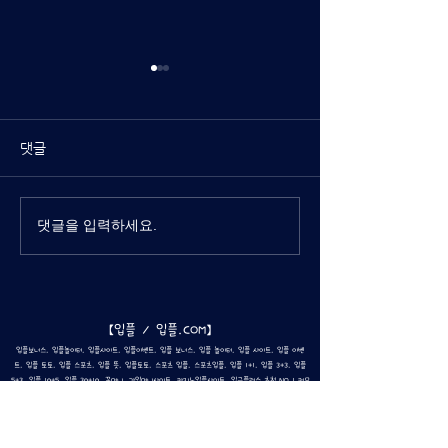
댓글
[ 북한산 이용금지 fd-
[ 해피 이용금지 h
댓글을 입력하세요.
3030.com ] 먹튀 확정 [ 먹
999.com ] 먹튀
튀검증 전문 입플.com ]
튀검증 전문 입플.c
【입플 / 입플.COM】
입플보너스, 입플놀이터, 입플사이트, 입플이벤트,
입플 보너스, 입플 놀이터, 입플 사이트, 입플 이벤
트,
입플 토토, 입플 스포츠, 입플 뜻, 입플토토,
스포츠 입플, 스포츠입플, 입플 1+1, 입플 3+3,
​입플
5+3, 입플 10+5, 입플 30+10, 꽁머니,
가입머니사이트, 카지노입플사이트,
입금플러스 추천 NO.1 커뮤
니티. 꽁머니, 꽁머니 사이트, 토토 꽁머니, 꽁머니 3만, 꽁머니 카지노, 첫가입 꽁머니, 카지노 꽁머니,
꽁머니 즉시지급, 꽁머니 토토사이트, 토토 꽁머니 30000, 꽁머니 텔레그램, 꽁머니 토토, 꽁머니 환전,
꽁머니 환전가능사이트, 토토 꽁머니 환전가능, 스포츠 꽁머니, 바카라 꽁머니, 꽁머니 텔레방, 가입시 꽁
머니 사이트, 꽁머니 지급, 꽁머니 커뮤니티, 그래프 꽁머니, 꽁머니 10000, 토토 꽁머니 10000, 환전가