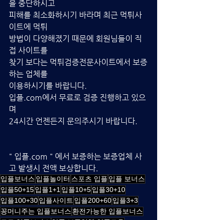
을 중단하시고 
피해를 최소화하시기 바라며 최근 먹튀사
이트에 먹튀
방법이 다양해졌기 때문에 회원님들이 직
접 사이트를
찾기 보다는 먹튀검증전문사이트에서 보증
하는 업체를
이용하시기를 바랍니다.
입플.com에서 무료로 검증 진행하고 있으
며
24시간 언젠든지 문의주시기 바랍니다.
" 입플.com " 에서 보증하는 보증업체 사
고 발생시 전액 보상합니다.
입플보너스
입플놀이터
스포츠 입플
입플 보너스
입플50+15
입플1+1
입플10+5
입플30+10
입플100+30
입플사이트
입플200+60
입플3+3
꽁머니주는 입플보너스
환전가능한 입플보너스