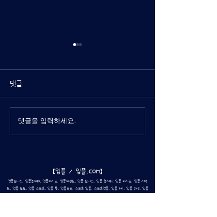
댓글
[ 북한산 이용금지 fd-
[ 해피 이용금지 h
댓글을 입력하세요.
3030.com ] 먹튀 확정 [ 먹
999.com ] 먹튀
튀검증 전문 입플.com ]
튀검증 전문 입플.c
【입플 / 입플.COM】
입플보너스, 입플놀이터, 입플사이트, 입플이벤트,
입플 보너스, 입플 놀이터, 입플 사이트, 입플 이벤
트,
입플 토토, 입플 스포츠, 입플 뜻, 입플토토,
스포츠 입플, 스포츠입플, 입플 1+1, 입플 3+3,
​입플
5+3, 입플 10+5, 입플 30+10, 꽁머니,
가입머니사이트, 카지노입플사이트,
입금플러스 추천 NO.1 커뮤
니티. 꽁머니, 꽁머니 사이트, 토토 꽁머니, 꽁머니 3만, 꽁머니 카지노, 첫가입 꽁머니, 카지노 꽁머니,
꽁머니 즉시지급, 꽁머니 토토사이트, 토토 꽁머니 30000, 꽁머니 텔레그램, 꽁머니 토토, 꽁머니 환전,