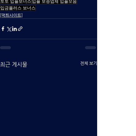
토토 입플보너스
입플 보증업체 입플모음
입금플러스 보너스
[먹튀사이트]
전체 보기
최근 게시물