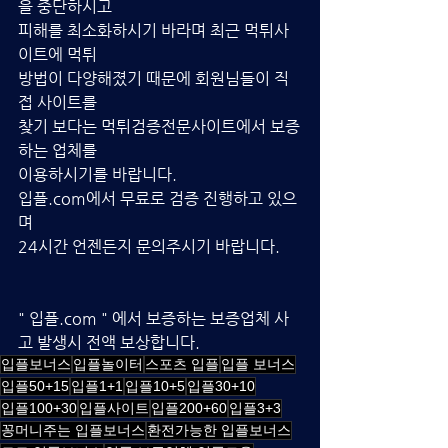
을 중단하시고 
피해를 최소화하시기 바라며 최근 먹튀사
이트에 먹튀
방법이 다양해졌기 때문에 회원님들이 직
접 사이트를
찾기 보다는 먹튀검증전문사이트에서 보증
하는 업체를
이용하시기를 바랍니다.
입플.com에서 무료로 검증 진행하고 있으
며
24시간 언젠든지 문의주시기 바랍니다.
" 입플.com " 에서 보증하는 보증업체 사
고 발생시 전액 보상합니다.
입플보너스
입플놀이터
스포츠 입플
입플 보너스
입플50+15
입플1+1
입플10+5
입플30+10
입플100+30
입플사이트
입플200+60
입플3+3
꽁머니주는 입플보너스
환전가능한 입플보너스