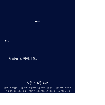
댓글
[ 북한산 이용금지 fd-
[ 해피 이용금지 h
댓글을 입력하세요.
3030.com ] 먹튀 확정 [ 먹
999.com ] 먹튀
튀검증 전문 입플.com ]
튀검증 전문 입플.c
【입플 / 입플.COM】
입플보너스, 입플놀이터, 입플사이트, 입플이벤트,
입플 보너스, 입플 놀이터, 입플 사이트, 입플 이벤
트,
입플 토토, 입플 스포츠, 입플 뜻, 입플토토,
스포츠 입플, 스포츠입플, 입플 1+1, 입플 3+3,
​입플
5+3, 입플 10+5, 입플 30+10, 꽁머니,
가입머니사이트, 카지노입플사이트,
입금플러스 추천 NO.1 커뮤
니티. 꽁머니, 꽁머니 사이트, 토토 꽁머니, 꽁머니 3만, 꽁머니 카지노, 첫가입 꽁머니, 카지노 꽁머니,
꽁머니 즉시지급, 꽁머니 토토사이트, 토토 꽁머니 30000, 꽁머니 텔레그램, 꽁머니 토토, 꽁머니 환전,